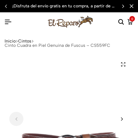
¡disfruta del envío gratis en tu compra, a partir de $3,000 mxn
0
Inicio
Cintos
Cinto Cuadra en Piel Genuina de Fuscus – CS559FC