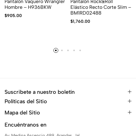
Pantalón Vaquero Wrangler
Pantalón Rock&Roll
Hombre – H936BKW
Elástico Recto Corte Slim –
BM1RD02488
$
905.00
$
1,760.00
Suscribete a nuestro boletín
Políticas del Sitio
Mapa del Sitio
Encuéntranos en
Av. Medina Ascencio 489, Arandas, Jal.