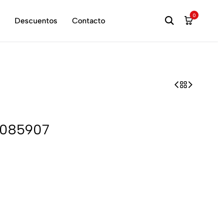
hora
0
Descuentos
Contacto
0085907