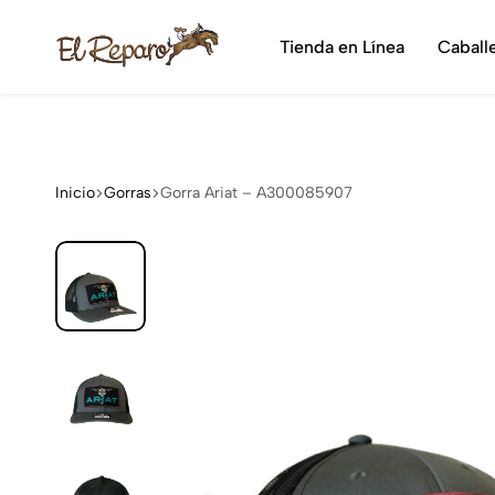
¡Dis
Tienda en Línea
Caball
El
La
Reparo
tienda
vaquera
más
grande
Inicio
Gorras
Gorra Ariat – A300085907
de
México