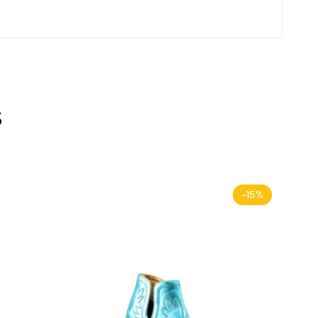
s
-15%