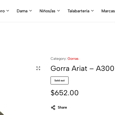
fruta del envío gratis en tu compra, a partir de $3,000 MXN
Compra A
ero
Dama
Niños/as
Talabartería
Marcas
Category:
Gorras
Gorra Ariat – A30
Sold out
$
652.00
Share