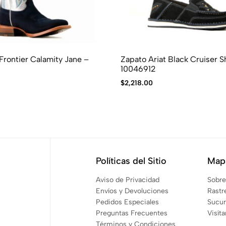
FLA
FLA
FLA
FLA
FLA
FLA
FLA
FLA
FLA
FLA
FLA
 Frontier Calamity Jane –
Zapato Ariat Black Cruiser S
10046912
$
2,218.00
Políticas del Sitio
Mapa
Aviso de Privacidad
Sobre
Envíos y Devoluciones
Rastr
Pedidos Especiales
Sucur
Preguntas Frecuentes
Visít
Términos y Condiciones