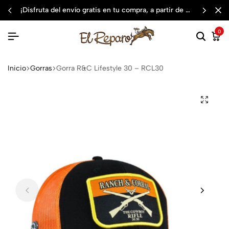
¡disfruta del envío gratis en tu compra, a partir de $3,000 mxn
0
Inicio
Gorras
Gorra R&C Lifestyle 30 – RCL30