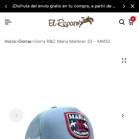
¡disfruta del envío gratis en tu compra, a partir de $3,000 mxn
0
Inicio
Gorras
Gorra R&C Maria Malibran 33 – MM33