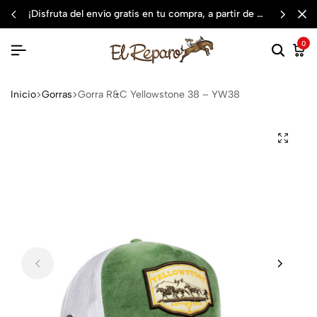
¡disfruta del envío gratis en tu compra, a partir de $3,000 mxn
0
Inicio
Gorras
Gorra R&C Yellowstone 38 – YW38