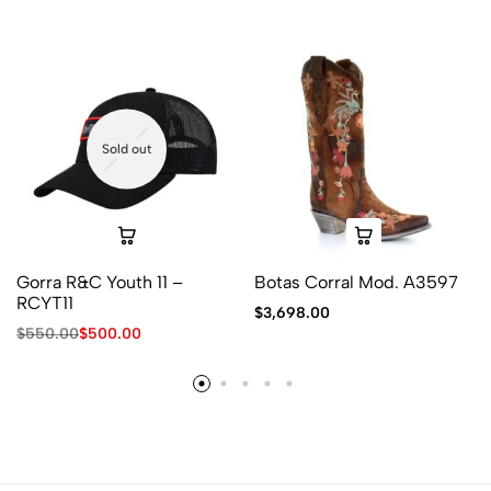
Sold out
Gorra R&C Youth 11 –
Botas Corral Mod. A3597
RCYT11
$
3,698.00
$
550.00
$
500.00