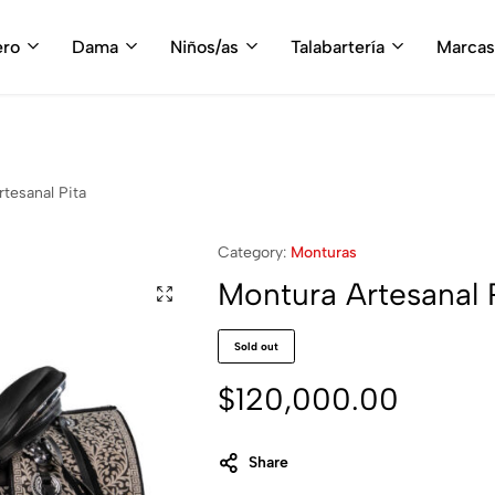
fruta del envío gratis en tu compra, a partir de $3,000 MXN
Compra A
ero
Dama
Niños/as
Talabartería
Marcas
tesanal Pita
Category:
Monturas
Montura Artesanal 
Sold out
$
120,000.00
Share