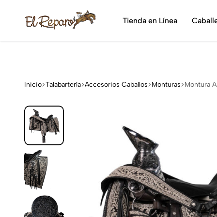
¡Dis
Tienda en Línea
Caball
El
La
Reparo
tienda
vaquera
más
grande
Inicio
Talabartería
Accesorios Caballos
Monturas
Montura Ar
de
México