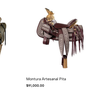
Montura Artesanal Pita
Ca
$
91,000.00
$
1