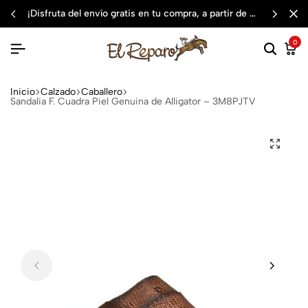
¡disfruta del envío gratis en tu compra, a partir de $3,000 mxn
0
Inicio
Calzado
Caballero
Sandalia F. Cuadra Piel Genuina de Alligator – 3M8PJTV