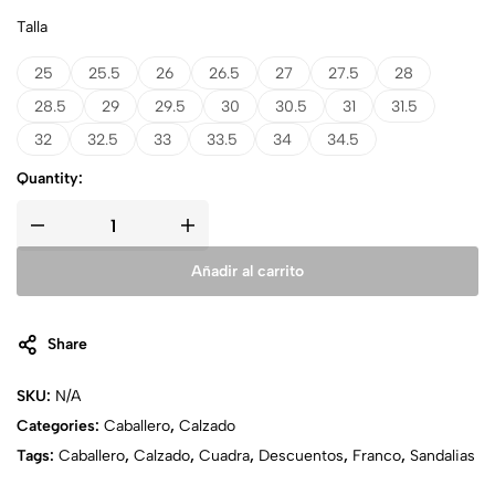
Talla
25
25.5
26
26.5
27
27.5
28
28.5
29
29.5
30
30.5
31
31.5
32
32.5
33
33.5
34
34.5
Quantity:
Añadir al carrito
Share
SKU:
N/A
Categories:
Caballero
,
Calzado
Tags:
Caballero
,
Calzado
,
Cuadra
,
Descuentos
,
Franco
,
Sandalias