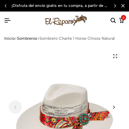
¡disfruta del envío gratis en tu compra, a partir de $3,000 mxn
0
Inicio
Sombreros
Sombrero Charlie 1 Horse Chisos Natural