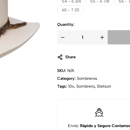
54 - 6 3/4
55 - 6 7/8
56 - 
60 - 7 1/2
Quantity:
Share
SKU:
N/A
Category:
Sombreros
Tags:
10x
,
Sombrero
,
Stetson
Envío:
Rápido y Seguro
Contamo