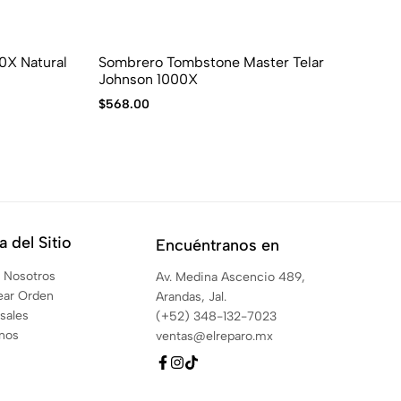
0X Natural
Sombrero Tombstone Master Telar
So
Johnson 1000X
$
5
$
568.00
 del Sitio
Encuéntranos en
 Nosotros
Av. Medina Ascencio 489,
ear Orden
Arandas, Jal.
sales
(+52) 348-132-7023
anos
ventas@elreparo.mx