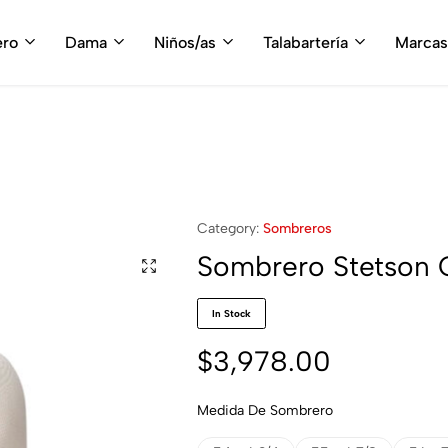
fruta del envío gratis en tu compra, a partir de $3,000 MXN
Compra A
ero
Dama
Niños/as
Talabartería
Marcas
Category:
Sombreros
Sombrero Stetson 
In Stock
$
3,978.00
Medida De Sombrero