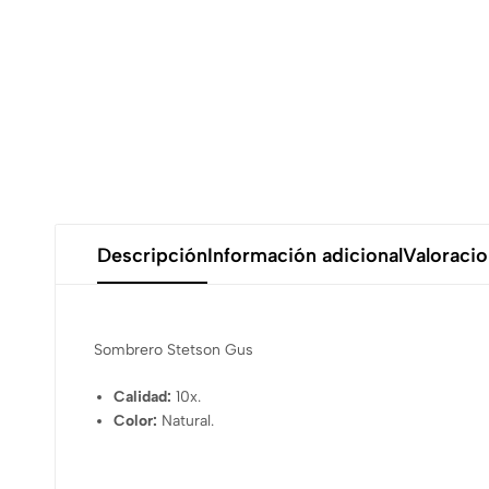
Descripción
Información adicional
Valoracio
Sombrero Stetson Gus
Calidad:
10x.
Color:
Natural.