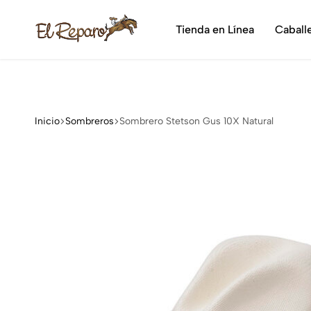
¡Dis
Tienda en Línea
Caball
El
La
Reparo
tienda
vaquera
más
grande
Inicio
Sombreros
Sombrero Stetson Gus 10X Natural
de
México