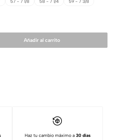
7
57 - 7 1/8
58 - 7 1/4
59 - 7 3/8
Añadir al carrito
s
Haz tu cambio máximo a
30 días