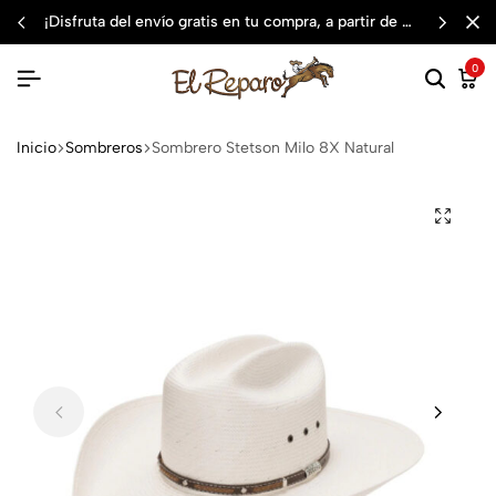
¡disfruta del envío gratis en tu compra, a partir de $3,000 mxn
0
Inicio
Sombreros
Sombrero Stetson Milo 8X Natural