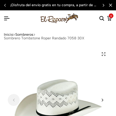
¡disfruta del envío gratis en tu compra, a partir de $3,000 mxn
0
Inicio
Sombreros
Sombrero Tombstone Roper Randado 7058 30X