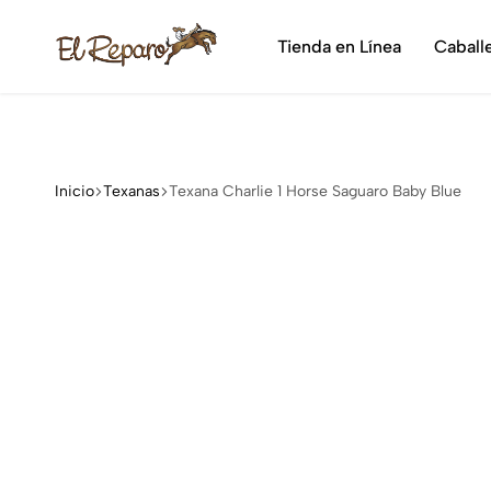
¡Dis
Tienda en Línea
Caball
El
La
Reparo
tienda
vaquera
más
grande
Inicio
Texanas
Texana Charlie 1 Horse Saguaro Baby Blue
de
México