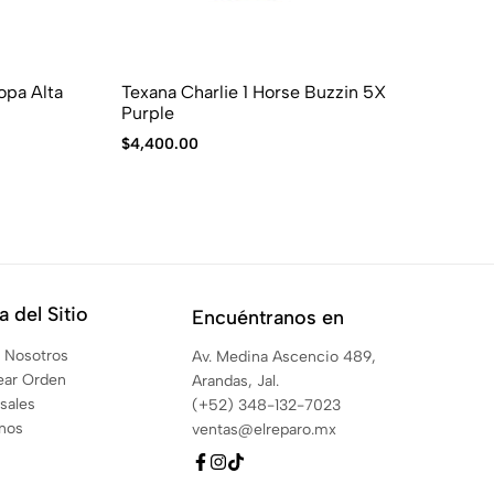
opa Alta
Texana Charlie 1 Horse Buzzin 5X
Te
Purple
$
1
$
4,400.00
 del Sitio
Encuéntranos en
 Nosotros
Av. Medina Ascencio 489,
ear Orden
Arandas, Jal.
sales
(+52) 348-132-7023
anos
ventas@elreparo.mx