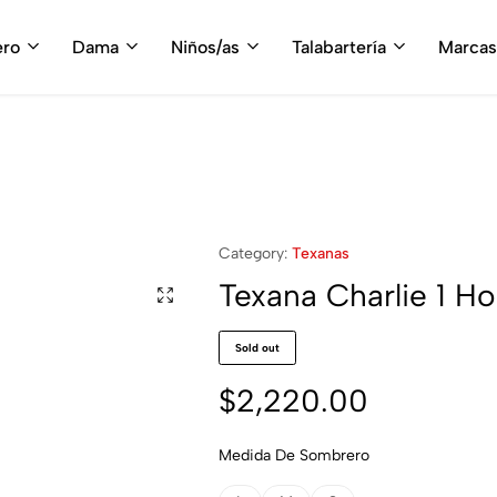
fruta del envío gratis en tu compra, a partir de $3,000 MXN
Compra A
ero
Dama
Niños/as
Talabartería
Marcas
Category:
Texanas
Texana Charlie 1 H
Sold out
$
2,220.00
Medida De Sombrero