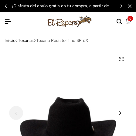
¡disfruta del envío gratis en tu compra, a partir de $3,000 mxn
0
Inicio
Texanas
Texana Resistol The SP 6X