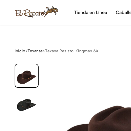
¡Dis
Tienda en Línea
Caball
El
La
Reparo
tienda
vaquera
más
grande
Inicio
Texanas
Texana Resistol Kingman 6X
de
México