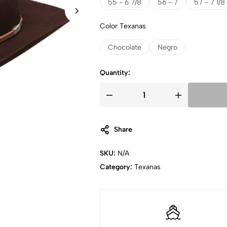
55 - 6 7/8
56 - 7
57 - 7 1/8
Color Texanas
Chocolate
Negro
Quantity:
Share
SKU:
N/A
Category:
Texanas