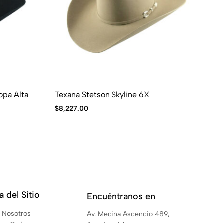
opa Alta
Texana Stetson Skyline 6X
Te
$
8,227.00
$
3
 del Sitio
Encuéntranos en
 Nosotros
Av. Medina Ascencio 489,