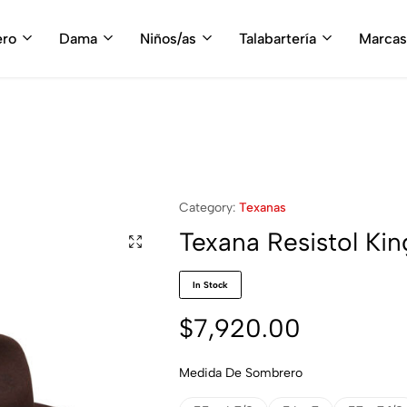
fruta del envío gratis en tu compra, a partir de $3,000 MXN
Compra A
ero
Dama
Niños/as
Talabartería
Marcas
Category:
Texanas
Texana Resistol K
In Stock
$
7,920.00
Medida De Sombrero