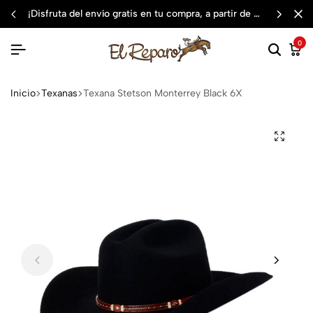
¡disfruta del envío gratis en tu compra, a partir de $3,000 mxn
0
Inicio
Texanas
Texana Stetson Monterrey Black 6X