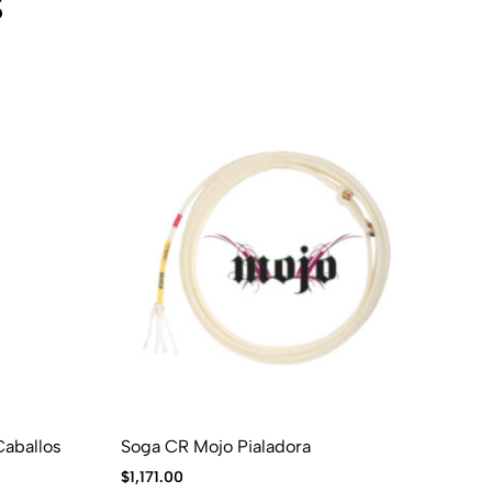
s
Caballos
Soga CR Mojo Pialadora
Ca
$
1,171.00
$
6