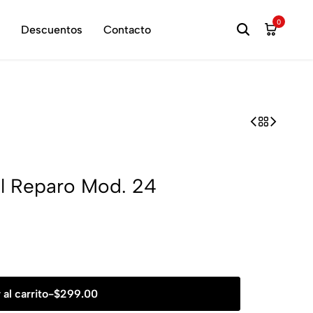
hora
0
Descuentos
Contacto
El Reparo Mod. 24
 al carrito
-
$
299.00