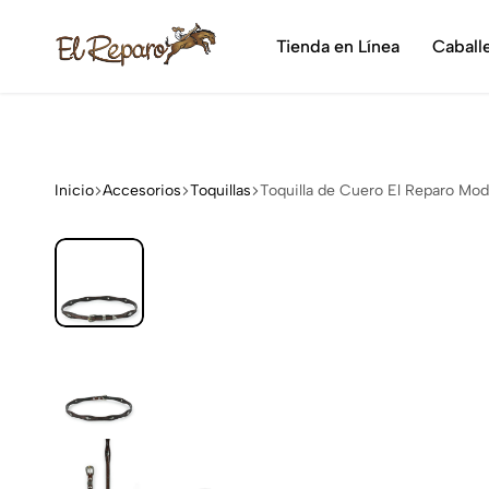
¡Dis
Tienda en Línea
Caball
El
La
Reparo
tienda
vaquera
más
grande
Inicio
Accesorios
Toquillas
Toquilla de Cuero El Reparo Mod
de
México