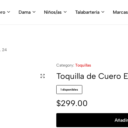
fruta del envío gratis en tu compra, a partir de $3,000 MXN
Compra A
ero
Dama
Niños/as
Talabartería
Marcas
. 24
Category:
Toquillas
Toquilla de Cuero 
1 disponibles
$
299.00
Añadir