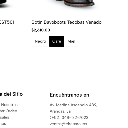
 EST501
Botín Bayoboots Tecobas Venado
Bo
$
2,610.00
$
1
Negro
Café
Miel
 del Sitio
Encuéntranos en
 Nosotros
Av. Medina Ascencio 489,
ear Orden
Arandas, Jal.
sales
(+52) 348-132-7023
anos
ventas@elreparo.mx