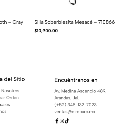
oth – Gray
Silla Soberbiesita Mesacé – 710866
Mo
$
10,900.00
$
1
 del Sitio
Encuéntranos en
 Nosotros
Av. Medina Ascencio 489,
ear Orden
Arandas, Jal.
sales
(+52) 348-132-7023
anos
ventas@elreparo.mx