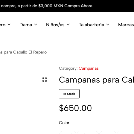
Somos la tienda vaquera más grande de Méxic
ero
Dama
Niños/as
Talabartería
Marcas
 para Caballo El Reparo
Category:
Campanas
Campanas para Cab
In Stock
$
650.00
Color