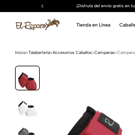
Tienda en Línea
Caball
El
La
Reparo
tienda
vaquera
Inicio
Talabartería
Accesorios Caballos
Campanas
Campanas
más
grande
de
México