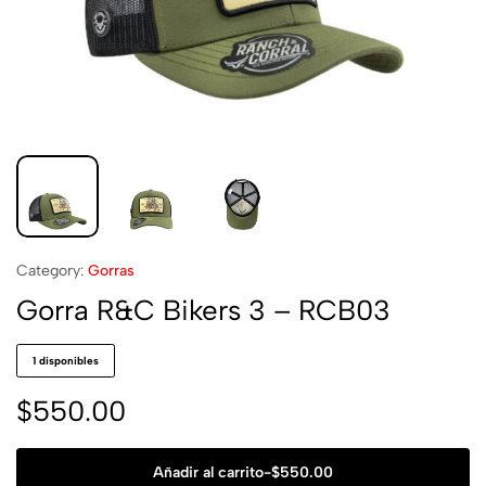
Category:
Gorras
Gorra R&C Bikers 3 – RCB03
1 disponibles
$
550.00
Añadir al carrito
-
$
550.00