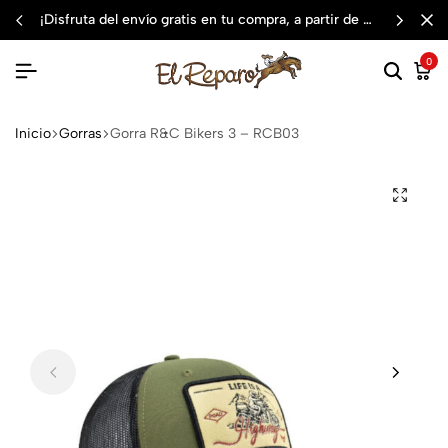
¡disfruta del envío gratis en tu compra, a partir de $3,000 mxn
0
Inicio
Gorras
Gorra R&C Bikers 3 – RCB03