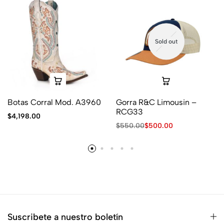
Sold out
Botas Corral Mod. A3960
Gorra R&C Limousin –
RCG33
$
4,198.00
$
550.00
$
500.00
Suscribete a nuestro boletín