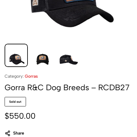
Category:
Gorras
Gorra R&C Dog Breeds – RCDB27
Sold out
$
550.00
Share