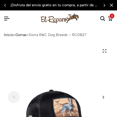
¡disfruta del envío gratis en tu compra, a partir de $3,000 mxn
0
Inicio
Gorras
Gorra R&C Dog Breeds – RCDB27