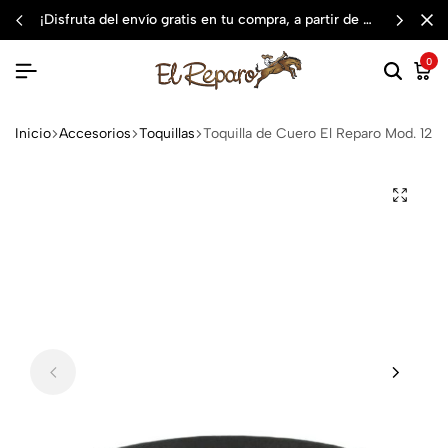
¡disfruta del envío gratis en tu compra, a partir de $3,000 mxn
0
Inicio
Accesorios
Toquillas
Toquilla de Cuero El Reparo Mod. 12