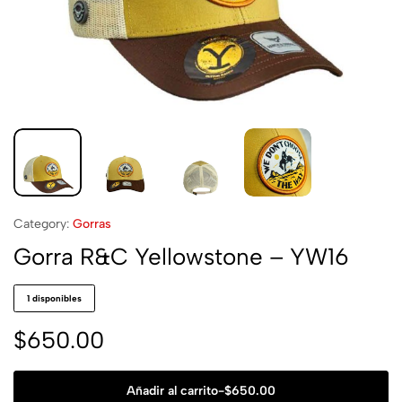
Category:
Gorras
Gorra R&C Yellowstone – YW16
1 disponibles
$
650.00
Añadir al carrito
-
$
650.00