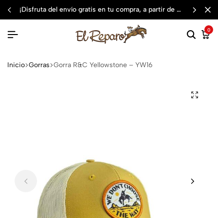
¡disfruta del envío gratis en tu compra, a partir de $3,000 mxn
0
Inicio
Gorras
Gorra R&C Yellowstone – YW16